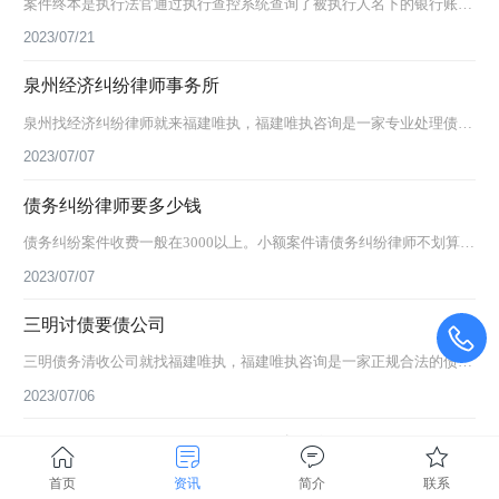
案件终本是执行法官通过执行查控系统查询了被执行人名下的银行账户
信息、不动产登记信息、证券、保险、车辆等财产信息，均未发现有可
2023/07/21
供执行的财产线索，于是在被执行人限制高消费和纳入失信被执行人名
泉州经济纠纷律师事务所
单后依法终结本次执行程序。一旦发现被执行人有可供执行的财产信
息，可以立马恢复执行。能否拿到钱就看被执行人是否有财产可供执
泉州找经济纠纷律师就来福建唯执，福建唯执咨询是一家专业处理债务
行，如果法院查控系统未能查询到财产信息，申请人也可以主动联系执
纠纷的法务机构，地址位于泉州市丰泽区东海街道昌盛路2号，机构的
2023/07/07
行法官提供被执行人的财产信...
律师团队具有十多年经济纠纷办案经验，拥有某中级人民法院执行局前
债务纠纷律师要多少钱
核心成员，熟悉经济纠纷案件执行流程，处理过各类重大、疑难经济纠
纷案件。唯执咨询业务范围如下：(一)经济纠纷案件诉讼、执行全流程
债务纠纷案件收费一般在3000以上。小额案件请债务纠纷律师不划算，
服务；(二)专项代理首次经济纠纷案件；(三)专项代理未实际回款经济
而且债务纠纷律师收费通常会按标的金额收费，标的越大，收取的服务
2023/07/07
纠...
费会相应提高，毕竟对企业来说可收回大部分账款还是很划算的。唯执
三明讨债要债公司
法务专注于代理债务纠纷案件，可有效追回企业欠款，解决打赢官司无
法执行的困扰。相关服务：债务案件咨询
三明债务清收公司就找福建唯执，福建唯执咨询是一家正规合法的债务
清收、讨债要债公司，公司位于福建泉州，咨询电话：0595-2805377
2023/07/06
7，可提供债务清收咨询、债务执行方案的上门沟通服务。 我司专业为
三明债务纠纷律师-三明债务律师事务所
福建企业和个人提供各类商账、赖账、三角账、应收账款、借款、欠
款、工程款、货款、工资款等商账和个人债务催收服务，高效处理各类
三明债务纠纷就找福建唯执，福建唯执咨询是一家专业处理债务纠纷的
首页
资讯
简介
联系