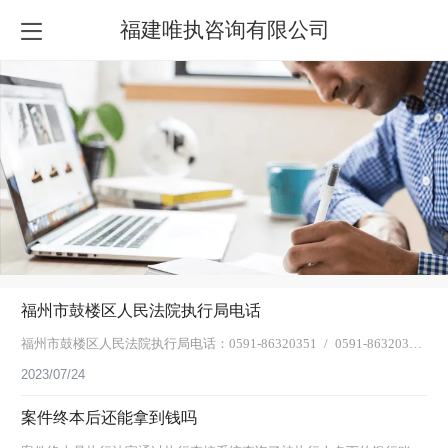
福建唯执咨询有限公司
福州市鼓楼区人民法院执行局电话
福州市鼓楼区人民法院执行局电话：0591-86320351 / 0591-86320302
如遇执行问题，可以在下方链接留电，福建唯执法务可提供未回款强制
2023/07/24
执行案件代理服务，可有效追回债务人隐藏、转移的财产。相关服务：
案件终本后还能拿到钱吗
案件代理